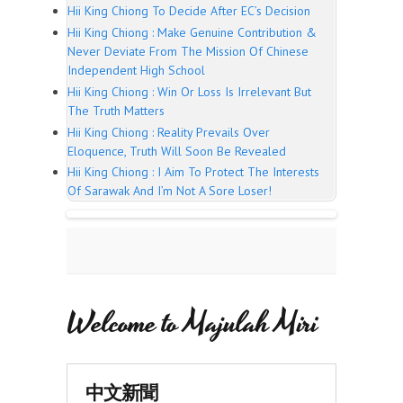
Hii King Chiong To Decide After EC’s Decision
Hii King Chiong : Make Genuine Contribution &
Never Deviate From The Mission Of Chinese
Independent High School
Hii King Chiong : Win Or Loss Is Irrelevant But
The Truth Matters
Hii King Chiong : Reality Prevails Over
Eloquence, Truth Will Soon Be Revealed
Hii King Chiong : I Aim To Protect The Interests
Of Sarawak And I’m Not A Sore Loser!
Welcome to Majulah Miri
中文新聞