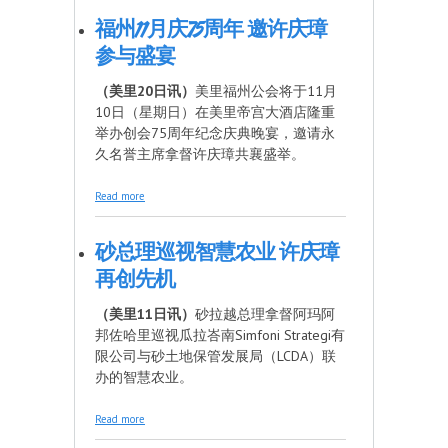
福州11月庆75周年 邀许庆璋
参与盛宴
（美里20日讯）
美里福州公会将于11月
10日（星期日）在美里帝宫大酒店隆重
举办创会75周年纪念庆典晚宴，邀请永
久名誉主席拿督许庆璋共襄盛举。
about 福州11月庆75周年 邀许庆璋参与盛宴
Read more
砂总理巡视智慧农业 许庆璋
再创先机
（美里11日讯）
砂拉越总理拿督阿玛阿
邦佐哈里巡视瓜拉峇南Simfoni Strategi有
限公司与砂土地保管发展局（LCDA）联
办的智慧农业。
about 砂总理巡视智慧农业 许庆璋再创先机
Read more