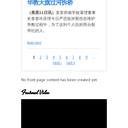
华教大旗过河拆桥
（美里11日讯）
美里侨南学校署理董事
长拿督许庆璋今日严厉批评那些在维护
华教过程中，为了达到个人目的而分裂
华社的人。
about 许庆璋呛分裂华社分子 高举华教大旗过
Read more
河拆桥
Pages
1
2
3
4
5
6
7
8
9
…
next ›
last »
No front page content has been created yet.
Featured Video