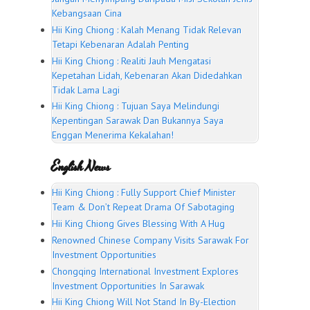
Kebangsaan Cina
Hii King Chiong : Kalah Menang Tidak Relevan
Tetapi Kebenaran Adalah Penting
Hii King Chiong : Realiti Jauh Mengatasi
Kepetahan Lidah, Kebenaran Akan Didedahkan
Tidak Lama Lagi
Hii King Chiong : Tujuan Saya Melindungi
Kepentingan Sarawak Dan Bukannya Saya
Enggan Menerima Kekalahan!
English News
Hii King Chiong : Fully Support Chief Minister
Team & Don’t Repeat Drama Of Sabotaging
Hii King Chiong Gives Blessing With A Hug
Renowned Chinese Company Visits Sarawak For
Investment Opportunities
Chongqing International Investment Explores
Investment Opportunities In Sarawak
Hii King Chiong Will Not Stand In By-Election